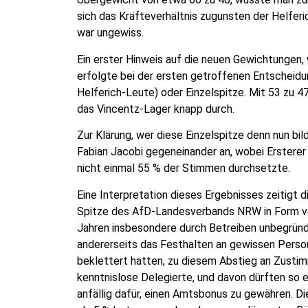
sich das Kräfteverhältnis zugunsten der Helferi
war ungewiss.
Ein erster Hinweis auf die neuen Gewichtungen, w
erfolgte bei der ersten getroffenen Entscheidun
Helferich-Leute) oder Einzelspitze. Mit 53 zu 4
das Vincentz-Lager knapp durch.
Zur Klärung, wer diese Einzelspitze denn nun bild
Fabian Jacobi gegeneinander an, wobei Ersterer
nicht einmal 55 % der Stimmen durchsetzte.
Eine Interpretation dieses Ergebnisses zeitigt d
Spitze des AfD-Landesverbands NRW in Form von
Jahren insbesondere durch Betreiben unbegründ
andererseits das Festhalten an gewissen Person
beklettert hatten, zu diesem Abstieg an Zusti
kenntnislose Delegierte, und davon dürften so e
anfällig dafür, einen Amtsbonus zu gewähren. D