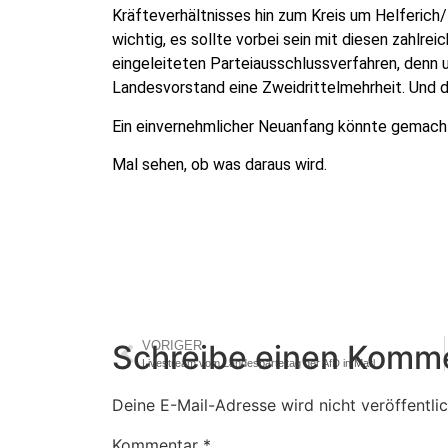
Kräfteverhältnisses hin zum Kreis um Helferich
wichtig, es sollte vorbei sein mit diesen zahlr
eingeleiteten Parteiausschlussverfahren, denn 
Landesvorstand eine Zweidrittelmehrheit. Und di
Ein einvernehmlicher Neuanfang könnte gemach
Mal sehen, ob was daraus wird.
Schreibe einen Komm
VORIGER
Livestream vom Landesparteitag der AfD in Marl
Deine E-Mail-Adresse wird nicht veröffentlic
Kommentar
*