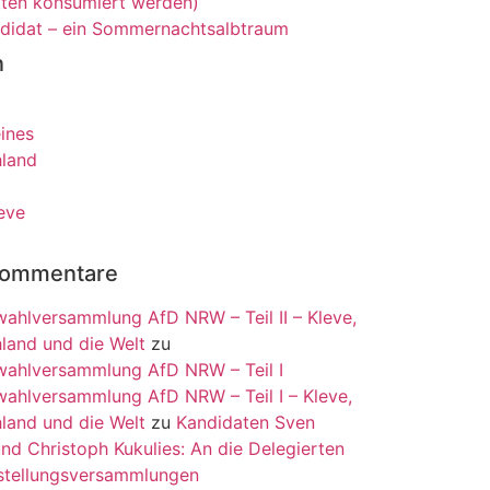
tten konsumiert werden)
didat – ein Sommernachtsalbtraum
n
ines
land
leve
Kommentare
ahlversammlung AfD NRW – Teil II – Kleve,
land und die Welt
zu
ahlversammlung AfD NRW – Teil I
ahlversammlung AfD NRW – Teil I – Kleve,
land und die Welt
zu
Kandidaten Sven
und Christoph Kukulies: An die Delegierten
stellungsversammlungen