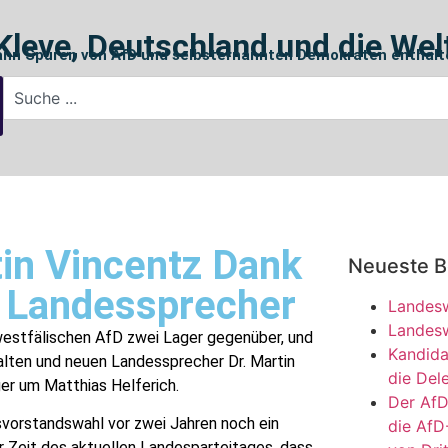
Kleve, Deutschland und die Wel
ann Spuren von AfD und selbsternannten Demokraten enthalt
in Vincentz Dank
Neueste B
 Landessprecher
Landesw
Landesw
-westfälischen AfD zwei Lager gegenüber, und
Kandida
lten und neuen Landessprecher Dr. Martin
die Del
er um Matthias Helferich.
Der AfD
svorstandswahl vor zwei Jahren noch ein
die AfD
 Zeit des aktuellen Landesparteitages, dass