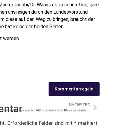
/Zaum/Jacobi/Dr. Waniczek zu sehen. Und, ganz
eichen unsinnigen durch den Landesvorstand
um diese auf den Weg zu bringen, braucht der
e hat keine der beiden Seiten.
t werden.
Kommentarregeln
entar
NÄCHSTER
… und sie tun es wieder, AfD-Kreisvorstand Kleve scheinbar lernresistent:
ht.
Erforderliche Felder sind mit
*
markiert