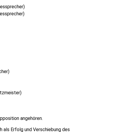
dessprecher)
dessprecher)
cher)
tzmeister)
pposition angehören.
h als Erfolg und Verschiebung des