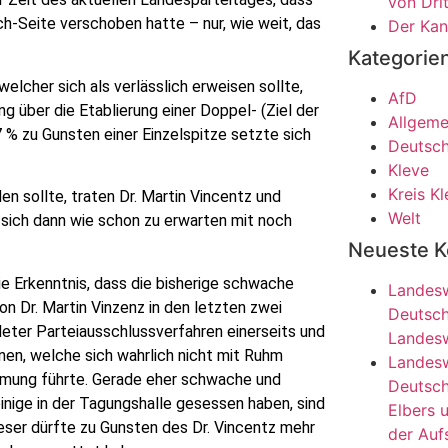
von Dri
ch-Seite verschoben hatte – nur, wie weit, das
Der Kan
Kategorie
elcher sich als verlässlich erweisen sollte,
AfD
g über die Etablierung einer Doppel- (Ziel der
Allgeme
7 % zu Gunsten einer Einzelspitze setzte sich
Deutsch
Kleve
Kreis K
en sollte, traten Dr. Martin Vincentz und
Welt
 sich dann wie schon zu erwarten mit noch
Neueste 
ie Erkenntnis, dass die bisherige schwache
Landesw
 Dr. Martin Vinzenz in den letzten zwei
Deutsch
eter Parteiausschlussverfahren einerseits und
Landesw
en, welche sich wahrlich nicht mit Ruhm
Landesw
mmung führte. Gerade eher schwache und
Deutsch
inige in der Tagungshalle gesessen haben, sind
Elbers 
ieser dürfte zu Gunsten des Dr. Vincentz mehr
der Auf