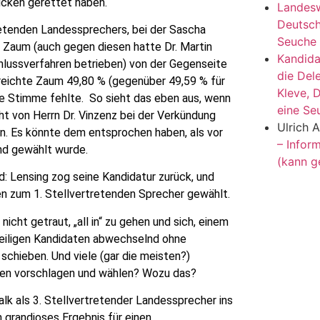
ücken gerettet haben.
Landesw
Deutsch
retenden Landessprechers, bei der Sascha
Seuche 
n Zaum (auch gegen diesen hatte Dr. Martin
Kandida
chlussverfahren betrieben) von der Gegenseite
die Del
reichte Zaum 49,80 % (gegenüber 49,59 % für
Kleve, 
ine Stimme fehlte. So sieht das eben aus, wenn
eine Se
t von Herrn Dr. Vinzenz bei der Verkündung
Ulrich A
n. Es könnte dem entsprochen haben, als vor
– Inform
nd gewählt wurde.
(kann g
: Lensing zog seine Kandidatur zurück, und
 zum 1. Stellvertretenden Sprecher gewählt.
icht getraut, „all in“ zu gehen und sich, einem
eweiligen Kandidaten abwechselnd ohne
schieben. Und viele (gar die meisten?)
ten vorschlagen und wählen? Wozu das?
alk als 3. Stellvertretender Landessprecher ins
 grandioses Ergebnis für einen