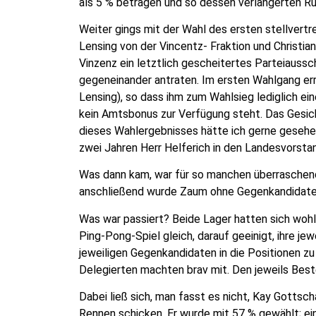
als 5 % betragen und so dessen verlängerten R
Weiter gings mit der Wahl des ersten stellvert
Lensing von der Vincentz- Fraktion und Christia
Vinzenz ein letztlich gescheitertes Parteiauss
gegeneinander antraten. Im ersten Wahlgang er
Lensing), so dass ihm zum Wahlsieg lediglich e
kein Amtsbonus zur Verfügung steht. Das Gesich
dieses Wahlergebnisses hätte ich gerne gesehe
zwei Jahren Herr Helferich in den Landesvorsta
Was dann kam, war für so manchen überraschend
anschließend wurde Zaum ohne Gegenkandidaten
Was war passiert? Beide Lager hatten sich wohl n
Ping-Pong-Spiel gleich, darauf geeinigt, ihre j
jeweiligen Gegenkandidaten in die Positionen zu 
Delegierten machten brav mit. Den jeweils Bes
Dabei ließ sich, man fasst es nicht, Kay Gottsch
Rennen schicken. Er wurde mit 57 % gewählt; ein