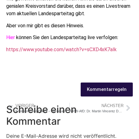
genialen Kreisvorstand darüber, dass es einen Livestream
vom aktuellen Landesparteitag gibt.
Aber von mir gibt es diesen Hinweis.
Hier
können Sie den Landesparteitag live verfolgen:
https://www.youtube.com/watch?v=sCXD4xK7aIk
Kommentarregeln
Schreibe einen
VORIGER
NÄCHSTER
Kreissprecher Elbers – ein neuer Geniestreich
NRW-AfD: Dr. Martin Vincentz Dank Amtsbonus erneut Landessprecher
Kommentar
Deine E-Mail-Adresse wird nicht veröffentlicht.