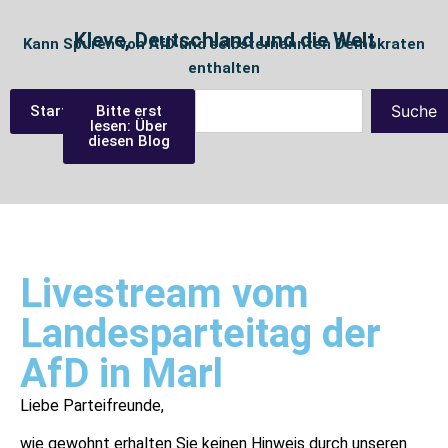
Kleve, Deutschland und die Welt
Kann Spuren von AfD und selbsternannten Demokraten
enthalten
Suche
Startseite
Bitte erst
lesen: Über
diesen Blog
Livestream vom
Landesparteitag der
AfD in Marl
Liebe Parteifreunde,
wie gewohnt erhalten Sie keinen Hinweis durch unseren