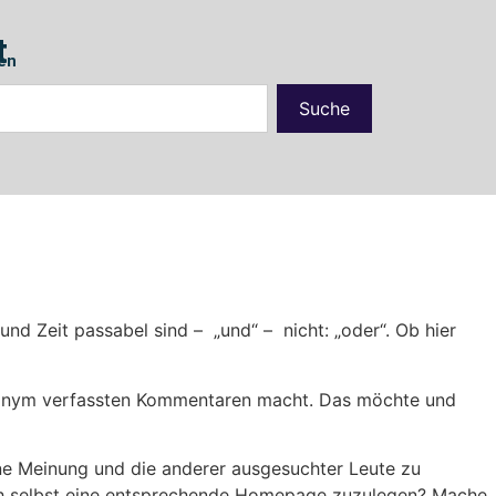
t
en
Suche
nd Zeit passabel sind – „und“ – nicht: „oder“. Ob hier
anonym verfassten Kommentaren macht. Das möchte und
ne Meinung und die anderer ausgesuchter Leute zu
 sich selbst eine entsprechende Homepage zuzulegen? Mache