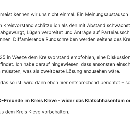
 meist kennen wir uns nicht einmal. Ein Meinungsaustausch i
en Kreisvorstand schätze ich als den mit Abstand schwächs
 abgewürgt, Lügen verbreitet und Anträge auf Parteiausschl
nen. Diffamierende Rundschreiben werden seitens des Krei
025 in Weeze dem Kreisvorstand empfohlen, eine Diskussion
tattfindet. Ich habe darauf hingewiesen, dass ansonsten ei
 müssten, was als zweitbeste Lösung anzusehen wäre.
das so ist, wird dann eben hier entsprechend berichtet – s
D-Freunde im Kreis Kleve – wider das Klatschhasentum o
us dem Kreis Kleve vorbehalten.