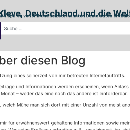
Kleve, Deutschland und die Wel
ann Spuren von AfD und selbsternannten Demokraten enthalt
Über diesen Blog
tzung eines seinerzeit von mir betreuten Internetauftritts.
eiträge und Informationen werden erscheinen, wenn Anlass u
 Monat – weder das eine noch das andere ist einforderbar.
n, welch Mühe man sich dort mit einer Unzahl von meist 
 mir für erwähnenswert gehaltene Informationen sowie mei
ben. Wer seine Ergüsse verbreiten will – was hindert ihn,