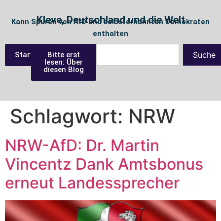
Kleve, Deutschland und die Welt
Kann Spuren von AfD und selbsternannten Demokraten
enthalten
Suche
Startseite
Bitte erst
lesen: Über
diesen Blog
Schlagwort:
NRW
NRW-AfD: Dr. Martin
Vincentz Dank Amtsbonus
erneut Landessprecher