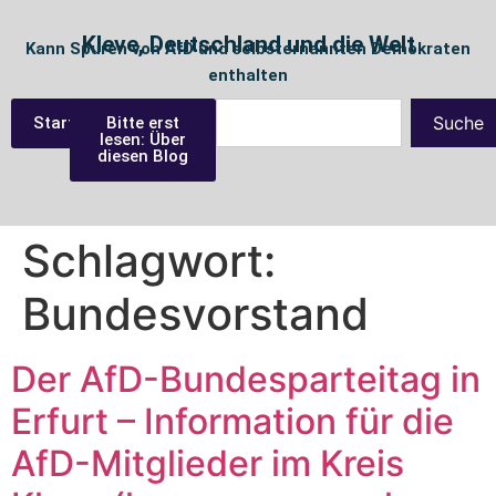
Kleve, Deutschland und die Welt
Kann Spuren von AfD und selbsternannten Demokraten
enthalten
Suche
Startseite
Bitte erst
lesen: Über
diesen Blog
Schlagwort:
Bundesvorstand
Der AfD-Bundesparteitag in
Erfurt – Information für die
AfD-Mitglieder im Kreis