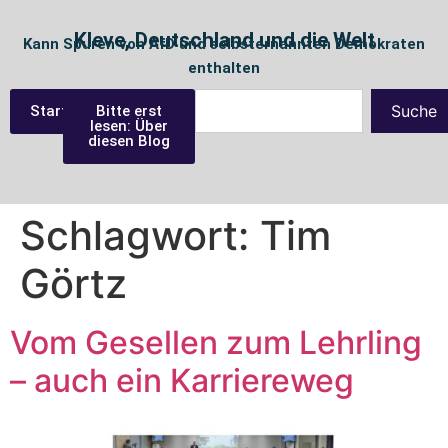
Kleve, Deutschland und die Welt
Kann Spuren von AfD und selbsternannten Demokraten
enthalten
Suche
Startseite
Bitte erst
lesen: Über
diesen Blog
Schlagwort:
Tim
Görtz
Vom Gesellen zum Lehrling
– auch ein Karriereweg