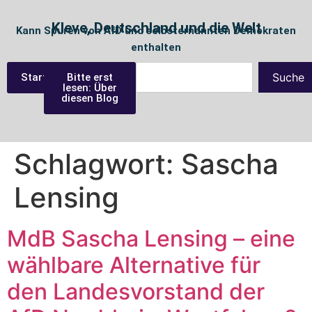
Kleve, Deutschland und die Welt
Kann Spuren von AfD und selbsternannten Demokraten
enthalten
Suche
Startseite
Bitte erst
lesen: Über
diesen Blog
Schlagwort:
Sascha
Lensing
MdB Sascha Lensing – eine
wählbare Alternative für
den Landesvorstand der