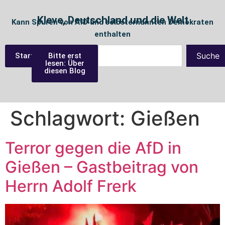
Kleve, Deutschland und die Welt
Kann Spuren von AfD und selbsternannten Demokraten
enthalten
Suche
Startseite
Bitte erst
lesen: Über
diesen Blog
Schlagwort:
Gießen
Terror gegen die AfD in
Gießen – Gastbeitrag von
Herrn Adolf Frerk