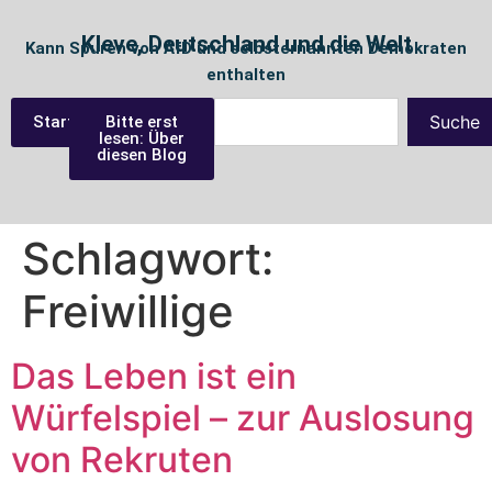
Kleve, Deutschland und die Welt
Kann Spuren von AfD und selbsternannten Demokraten
enthalten
Suche
Startseite
Bitte erst
lesen: Über
diesen Blog
Schlagwort:
Freiwillige
Das Leben ist ein
Würfelspiel – zur Auslosung
von Rekruten