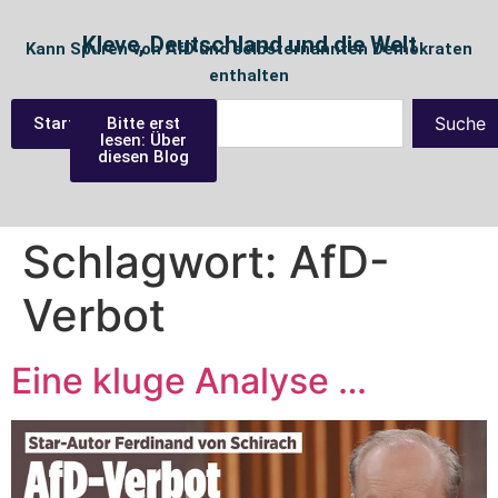
Kleve, Deutschland und die Welt
Kann Spuren von AfD und selbsternannten Demokraten
enthalten
Suche
Startseite
Bitte erst
lesen: Über
diesen Blog
Schlagwort:
AfD-
Verbot
Eine kluge Analyse …